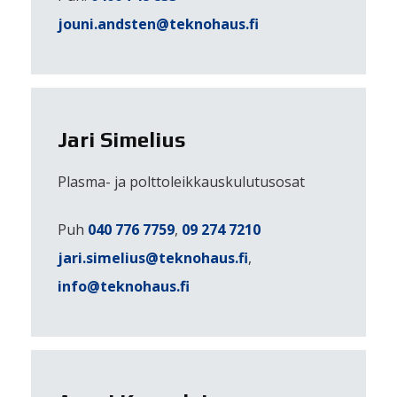
jouni.andsten@teknohaus.fi
Jari Simelius
Plasma- ja polttoleikkauskulutusosat
Puh
040 776 7759
,
09 274 7210
jari.simelius@teknohaus.fi
,
info@teknohaus.fi