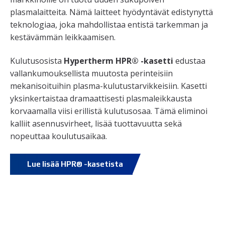
plasmalaitteita. Nämä laitteet hyödyntävät edistynyttä
teknologiaa, joka mahdollistaa entistä tarkemman ja
kestävämmän leikkaamisen.
Kulutusosista
Hypertherm HPR® -kasetti
edustaa
vallankumouksellista muutosta perinteisiin
mekanisoituihin plasma-kulutustarvikkeisiin. Kasetti
yksinkertaistaa dramaattisesti plasmaleikkausta
korvaamalla viisi erillistä kulutusosaa. Tämä eliminoi
kalliit asennusvirheet, lisää tuottavuutta sekä
nopeuttaa koulutusaikaa.
Lue lisää HPR® -kasetista