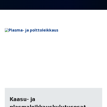
Kaasu- ja
plasmaleikkauskulutusosat