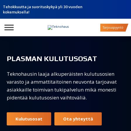
Tehokkuutta ja suorituskykyä yli 30 vuoden
kokemuksella!
Tarjouspyyntö
PLASMAN KULUTUSOSAT
Teknohausin laaja alkuperäisten kulutusosien
varasto ja ammattitaitoinen neuvonta tarjoavat
asiakkaille toimivan tukipalvelun mikä monesti
pidentää kulutusosien vaihtoväliä.
Kulutusosat
Ota yhteyttä