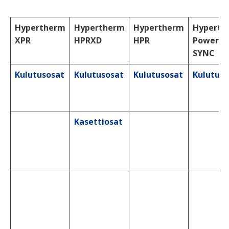
Hypertherm
Hypertherm
Hypertherm
Hyperth
XPR
HPRXD
HPR
Powerm
SYNC
Kulutusosat
Kulutusosat
Kulutusosat
Kulutuso
Kasettiosat