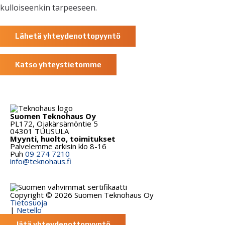
kulloiseenkin tarpeeseen.
Lähetä yhteydenottopyyntö
Katso yhteystietomme
Suomen Teknohaus Oy
PL172, Ojakärsämöntie 5
04301 TUUSULA
Myynti, huolto, toimitukset
Palvelemme arkisin klo 8-16
Puh
09 274 7210
info@teknohaus.fi
LinkedIn
Copyright © 2026 Suomen Teknohaus Oy
Tietosuoja
|
Netello
Jätä yhteydenottopyyntö