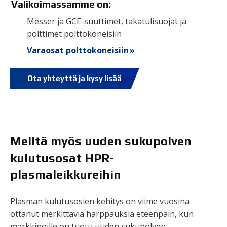
Valikoimassamme on:
Messer ja GCE-suuttimet, takatulisuojat ja
polttimet polttokoneisiin
Varaosat polttokoneisiin »
Ota yhteyttä ja kysy lisää
Meiltä myös uuden sukupolven
kulutusosat HPR-
plasmaleikkureihin
Plasman kulutusosien kehitys on viime vuosina
ottanut merkittäviä harppauksia eteenpäin, kun
markkinoille on tuotu uuden sukupolven