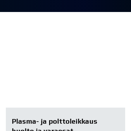
Plasma- ja polttoleikkaus
huolto ja varaosat