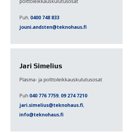
polttoleikkauskulutusosat
Puh.
0400 748 833
jouni.andsten@teknohaus.fi
Jari Simelius
Plasma- ja polttoleikkauskulutusosat
Puh
040 776 7759
,
09 274 7210
jari.simelius@teknohaus.fi
,
info@teknohaus.fi