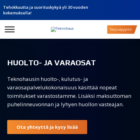
Tehokkuutta ja suorituskykyä yli 30 vuoden
kokemuksella!
Tarjouspyyntö
HUOLTO- JA VARAOSAT
Teknohausin huolto-, kulutus- ja
varaosapalvelukokonaisuus käsittää nopeat
toimitukset varastostamme. Lisäksi maksuttoman
puhelinneuvonnan ja lyhyen huollon vasteajan.
Ota yhteyttä ja kysy lisää