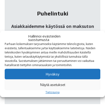
Puhelintuki
Asiakkaidemme käytössä on maksuton
puhelintuki, johon voi ottaa yhteyttä
Hallinnoi evästeiden
koneessa mahdollisesti olevasta viasta
suostumusta
Parhaan kokemuksen tarjoamiseksi käytämme teknologioita, kuten
tai leikkausjäljen epätyydyttävästä
evästeitä, tallentaaksemme ja/tai käyttääksemme laitetietoja. Näiden
laadusta.
tekniikoiden hyväksyminen antaa meille mahdollisuuden käsitellä
tietoja, kuten selauskäyttäytymistä tai yksilöllisiä tunnuksia tällä
sivustolla. Suostumuksen jättäminen tai peruuttaminen voi vaikuttaa
Puhelintuki on saatavissa soittamalla
haitallisesti tiettyihin ominaisuuksiin ja toimintoihin.
Teknohausin vaihteeseen:
Hyväksy
Näytä asetukset
Puhelintuki:
(09) 274 7210
Tietosuoja