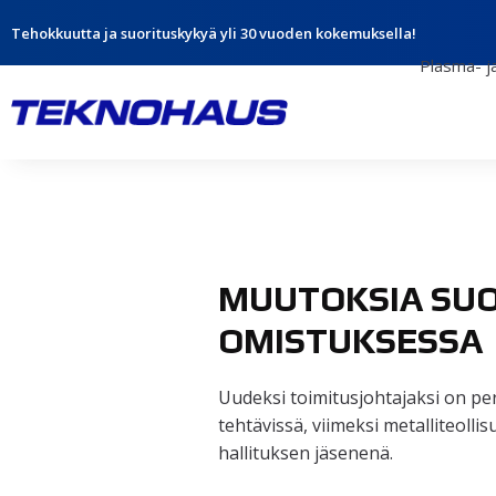
Tehokkuutta ja suorituskykyä yli 30 vuoden kokemuksella!
Plasma- ja
MUUTOKSIA SUO
OMISTUKSESSA
Uudeksi toimitusjohtajaksi on per
tehtävissä, viimeksi metalliteoll
hallituksen jäsenenä.