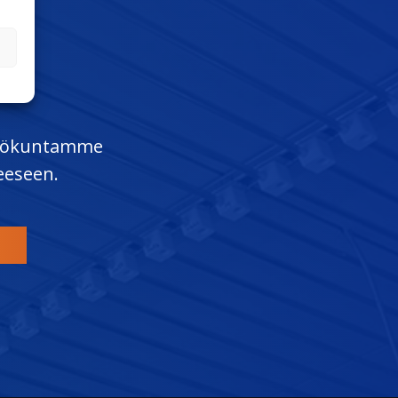
kilökuntamme
eeseen.