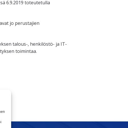
ä 6.9.2019 toteutetulla
avat jo perustajien
ksen talous-, henkilöstö- ja IT-
tyksen toimintaa.
nen
i