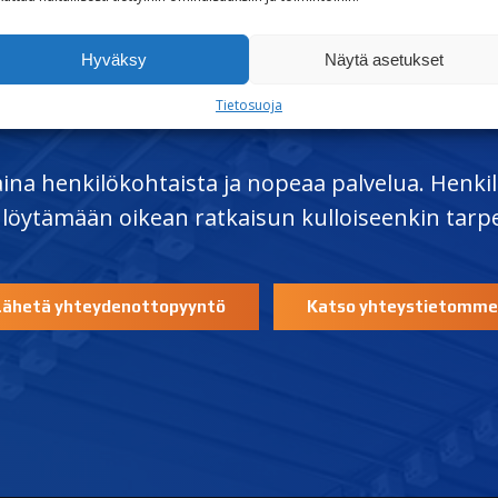
Hyväksy
Näytä asetukset
KYSYTTÄVÄÄ?
Tietosuoja
 aina henkilökohtaista ja nopeaa palvelua. Hen
 löytämään oikean ratkaisun kulloiseenkin tarp
Lähetä yhteydenottopyyntö
Katso yhteystietomme