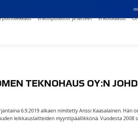
09
 polttoleikkaus
Erikoisputkistot ja laitteet
Erikoiskaasut
Or
MEN TEKNOHAUS OY:N JOHD
jantaina 6.9.2019 alkaen nimitetty Anssi Kaasalainen. Hän on
isuuden leikkauslaitteiden myyntipäällikkönä. Vuodesta 2008