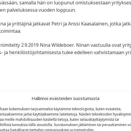
vässään, samalla hän on luopunut omistuksestaan yrityksess
ksen palveluksessa vuoden loppuun.
ja yrittäjinä jatkavat Petri ja Anssi Kaasalainen, jotka jatk
toimintaa.
imitetty 2.9.2019 Nina Wildeboer. Ninan vastuulla ovat yrity
- ja henkilöstöjohtamisesta tulee edelleen vahvistamaan yri
i
Hallinnoi evästeiden suostumusta
haan kokemuksen tarjoamiseksi käytämme teknologioita, kuten evästeitä,
lentaaksemme ja/tai käyttääksemme laitetietoja. Näiden tekniikoiden hyväksymi
aa meille mahdollisuuden käsitellä tietoja, kuten selauskäyttäytymistä tai
ilöllisiä tunnuksia tällä sivustolla. Suostumuksen jättäminen tai peruuttaminen vo
kuttaa haitallisesti tiettyihin ominaisuuksiin ja toimintoihin.