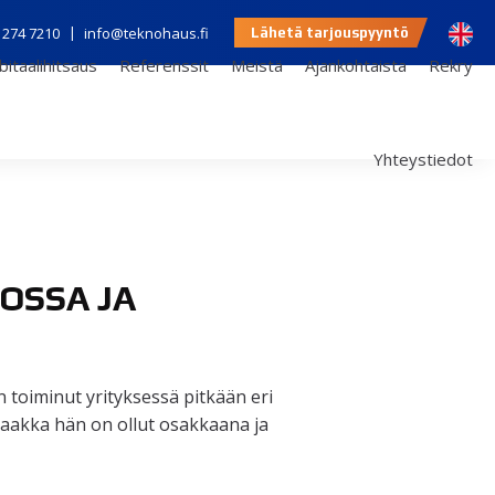
 274 7210
|
info@teknohaus.fi
Lähetä tarjouspyyntö
bitaalihitsaus
Referenssit
Meistä
Ajankohtaista
Rekry
Yhteystiedot
OSSA JA
 toiminut yrityksessä pitkään eri
 saakka hän on ollut osakkaana ja